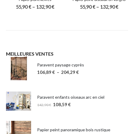
55,90
€
–
132,90
€
55,90
€
–
132,90
€
MEILLEURES VENTES
Paravent paysage cyprès
106,89
€
–
204,29
€
Paravent enfants oiseaux arc en ciel
108,59
€
142,90
€
Papier peint panoramique bois rustique