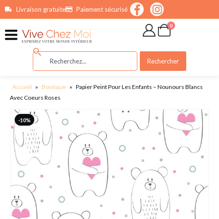
contenu
Livraison gratuite
Paiement sécurisé
principal
0
Rechercher
Accueil
»
Boutique
»
Papier Peint Pour Les Enfants – Nounours Blancs
Avec Coeurs Roses
-10%