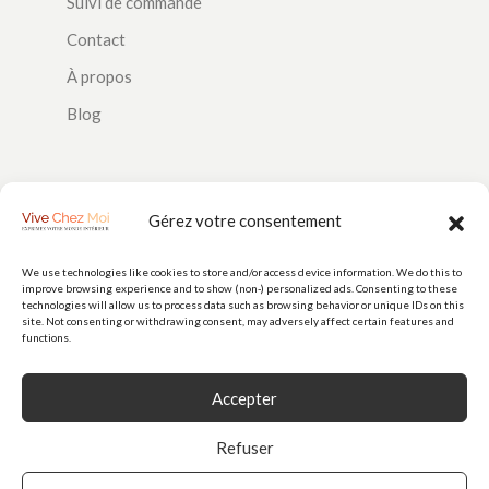
Suivi de commande
Contact
À propos
Blog
SUIVEZ-NOUS
Gérez votre consentement
We use technologies like cookies to store and/or access device information. We do this to
improve browsing experience and to show (non-) personalized ads. Consenting to these
PAIEMENTS
technologies will allow us to process data such as browsing behavior or unique IDs on this
site. Not consenting or withdrawing consent, may adversely affect certain features and
functions.
Accepter
Refuser