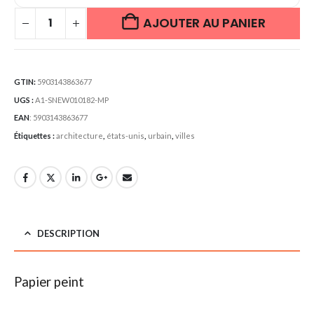
AJOUTER AU PANIER
GTIN:
5903143863677
UGS :
A1-SNEW010182-MP
EAN
:
5903143863677
Étiquettes :
architecture
,
états-unis
,
urbain
,
villes
DESCRIPTION
Papier peint