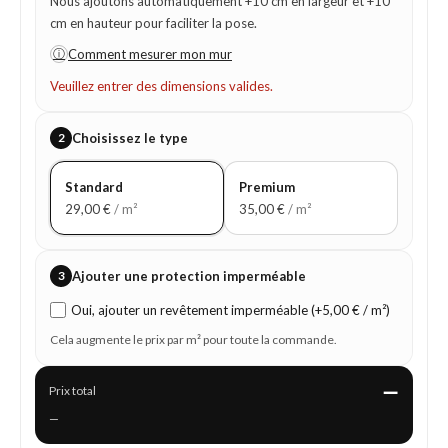
Nous ajoutons automatiquement +10 cm en largeur et +10
cm en hauteur pour faciliter la pose.
ⓘ
Comment mesurer mon mur
Veuillez entrer des dimensions valides.
2
Choisissez le type
Standard
Premium
29,00
€
/ m²
35,00
€
/ m²
3
Ajouter une protection imperméable
Oui, ajouter un revêtement imperméable (+5,00 € / m²)
Cela augmente le prix par m² pour toute la commande.
—
Prix total
—