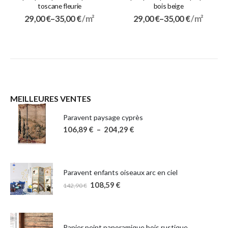
toscane fleurie
bois beige
29,00
€
–
35,00
€
/ m²
29,00
€
–
35,00
€
/ m²
MEILLEURES VENTES
Paravent paysage cyprès
106,89
€
–
204,29
€
Paravent enfants oiseaux arc en ciel
108,59
€
142,90
€
Papier peint panoramique bois rustique