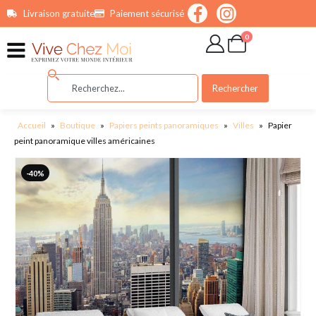
contenu
Livraison gratuite
Paiement sécurisé
principal
0
Rechercher
Accueil
»
Boutique
»
Papiers peints panoramiques
»
Villes
»
Papier
peint panoramique villes américaines
-40%