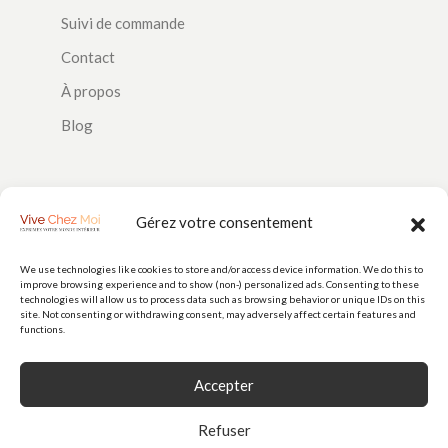
Suivi de commande
Contact
À propos
Blog
SUIVEZ-NOUS
Gérez votre consentement
We use technologies like cookies to store and/or access device information. We do this to
improve browsing experience and to show (non-) personalized ads. Consenting to these
PAIEMENTS
technologies will allow us to process data such as browsing behavior or unique IDs on this
site. Not consenting or withdrawing consent, may adversely affect certain features and
functions.
Accepter
Refuser