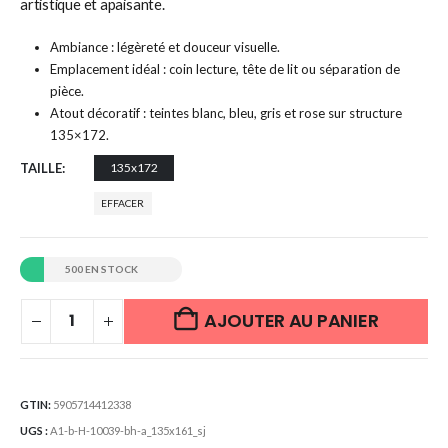
artistique et apaisante.
Ambiance : légèreté et douceur visuelle.
Emplacement idéal : coin lecture, tête de lit ou séparation de
pièce.
Atout décoratif : teintes blanc, bleu, gris et rose sur structure
135×172.
TAILLE
135x172
EFFACER
500 EN STOCK
AJOUTER AU PANIER
GTIN:
5905714412338
UGS :
A1-b-H-10039-bh-a_135x161_sj