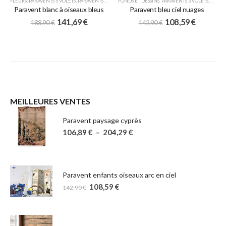
FLEURS
,
PARAVENTS 5 VOLETS
,
PARAVENTS JAPONAIS
FONDS ET DESSINS
,
PARAVENTS 3 VOLETS
,
PARAV
Paravent blanc à oiseaux bleus
Paravent bleu ciel nuages
141,69
€
108,59
€
188,90
€
142,90
€
MEILLEURES VENTES
Paravent paysage cyprès
106,89
€
–
204,29
€
Paravent enfants oiseaux arc en ciel
108,59
€
142,90
€