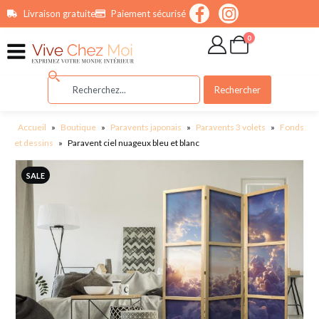
contenu
Livraison gratuite
Paiement sécurisé
principal
0
Rechercher
Accueil
»
Boutique
»
Paravents japonais
»
Paravents 3 volets
»
Fonds
et dessins
»
Paravent ciel nuageux bleu et blanc
SALE