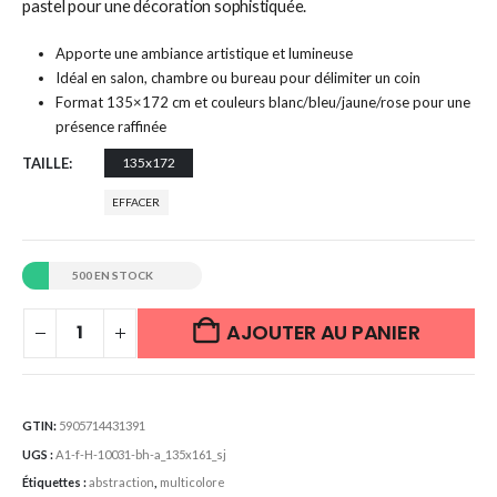
pastel pour une décoration sophistiquée.
Apporte une ambiance artistique et lumineuse
Idéal en salon, chambre ou bureau pour délimiter un coin
Format 135×172 cm et couleurs blanc/bleu/jaune/rose pour une
présence raffinée
TAILLE
135x172
EFFACER
500 EN STOCK
AJOUTER AU PANIER
GTIN:
5905714431391
UGS :
A1-f-H-10031-bh-a_135x161_sj
Étiquettes :
abstraction
,
multicolore