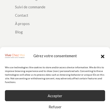
Suivi de commande
Contact
À propos
Blog
SUIVEZ-NOUS
Gérez votre consentement
We use technologies like cookies to store and/or access device information. We do this to
improve browsing experience and to show (non-) personalized ads. Consenting to these
PAIEMENTS
technologies will allow us to process data such as browsing behavior or unique IDs on this
site. Not consenting or withdrawing consent, may adversely affect certain features and
functions.
Accepter
Refuser