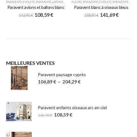
PARAVENTS 3 VOLETS
,
PARAVENTS JAPONAIS
,
POUR ENFANTS
FLEURS
,
PARAVENTS 5 VOLETS
,
PARAVENTS JAPONAIS
Paravent avions et ballons blanc
Paravent blanc à oiseaux bleus
108,59
€
141,69
€
142,90
€
188,90
€
MEILLEURES VENTES
Paravent paysage cyprès
106,89
€
–
204,29
€
Paravent enfants oiseaux arc en ciel
108,59
€
142,90
€