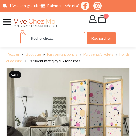
contenu
Livraison gratuite
Paiement sécurisé
principal
0
Rechercher
Accueil
»
Boutique
»
Paravents japonais
»
Paravents 3 volets
»
Fonds
et dessins
»
Paravent motif joyeux fond rose
SALE