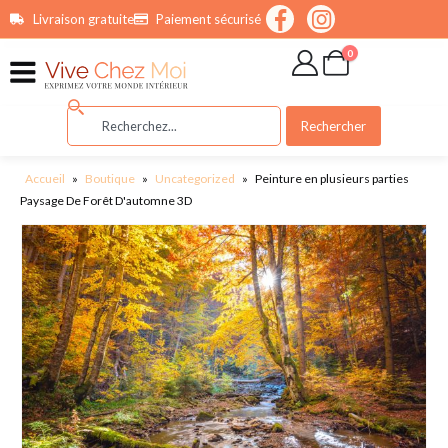
contenu
Livraison gratuite
Paiement sécurisé
principal
0
Rechercher
Accueil
»
Boutique
»
Uncategorized
»
Peinture en plusieurs parties
Paysage De Forêt D'automne 3D