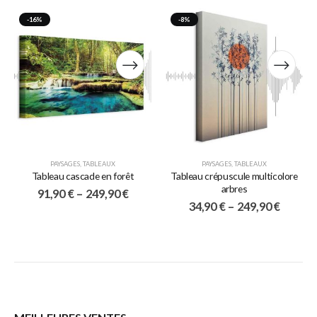
-16%
-8%
PAYSAGES
,
TABLEAUX
PAYSAGES
,
TABLEAUX
Tableau cascade en forêt
Tableau crépuscule multicolore
arbres
91,90
€
–
249,90
€
34,90
€
–
249,90
€