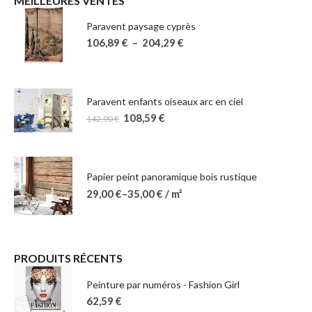
MEILLEURES VENTES
Paravent paysage cyprès
106,89
€
–
204,29
€
Paravent enfants oiseaux arc en ciel
108,59
€
142,90
€
Papier peint panoramique bois rustique
29,00
€
–
35,00
€
/ m²
PRODUITS RÉCENTS
Peinture par numéros - Fashion Girl
62,59
€