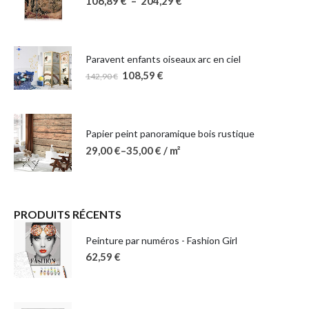
106,89
€
–
204,29
€
Paravent enfants oiseaux arc en ciel
108,59
€
142,90
€
Papier peint panoramique bois rustique
29,00
€
–
35,00
€
/ m²
PRODUITS RÉCENTS
Peinture par numéros - Fashion Girl
62,59
€