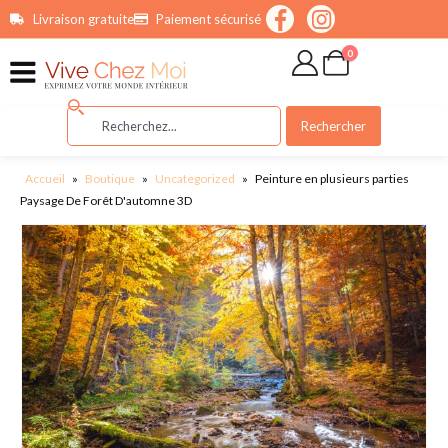
contenu
Livraison gratuite
Paiement sécurisé
principal
0
Rechercher
Accueil
»
Boutique
»
Uncategorized
»
Peinture en plusieurs parties
Paysage De Forêt D'automne 3D