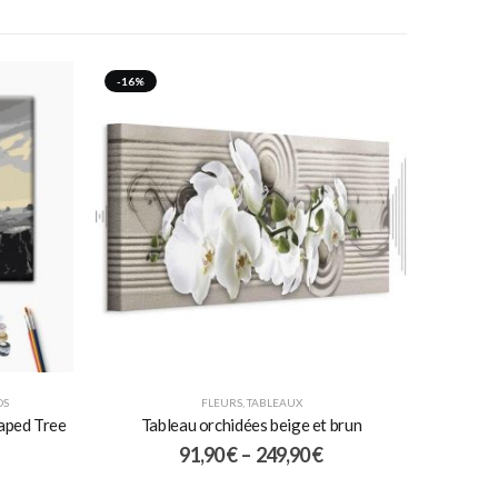
-16%
OS
FLEURS
,
TABLEAUX
aped Tree
Tableau orchidées beige et brun
91,90
€
–
249,90
€