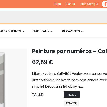
Blog
Panier
Mon Compte
APIERS PEINTS
TABLEAUX
PARAVENTS
Peinture par numéros – Co
62,59
€
Libérez votre créativité ! Voulez-vous passer vo
préférez vivre une aventure exceptionnelle avec 
simple ! Découvrez le hobby le…
TAILLE
40x50
EFFACER