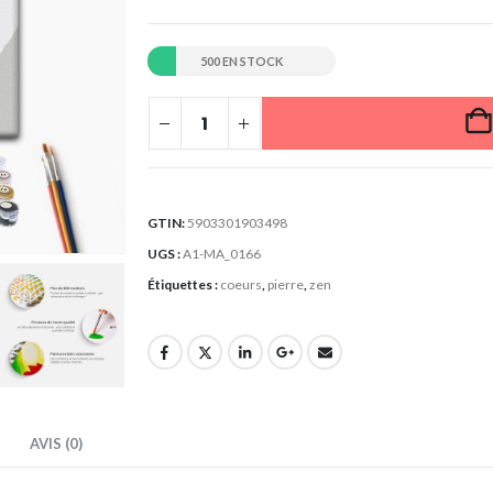
500 EN STOCK
GTIN:
5903301903498
UGS :
A1-MA_0166
Étiquettes :
coeurs
,
pierre
,
zen
AVIS (0)