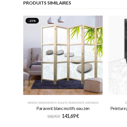
PRODUITS SIMILAIRES
-25%
ORIENT
,
PARAVENTS 5 VOLETS
,
PARAVENTS JAPONAIS
O
Paravent blanc motifs eau zen
Peinture
141,69
€
188,90
€