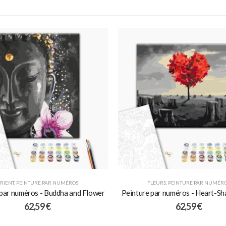
RIENT
,
PEINTURE PAR NUMÉROS
FLEURS
,
PEINTURE PAR NUMÉR
 par numéros - Buddha and Flower
Peinture par numéros - Heart-Sh
62,59
€
62,59
€