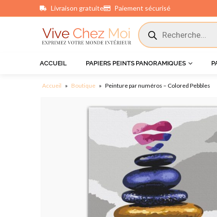
Livraison gratuite
Paiement sécurisé
principal
ACCUEIL
PAPIERS PEINTS PANORAMIQUES
P
Accueil
»
Boutique
»
Peinture par numéros – Colored Pebbles