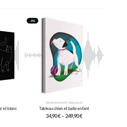
-8%
POUR ENFANTS
,
TABLEAUX
r et blanc
Tableau chien et balle enfant
34,90
€
–
249,90
€