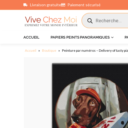
Livraison gratuite
Paiement sécurisé
principal
ACCUEIL
PAPIERS PEINTS PANORAMIQUES
P
Accueil
»
Boutique
»
Peinture par numéros – Delivery of tasty pi