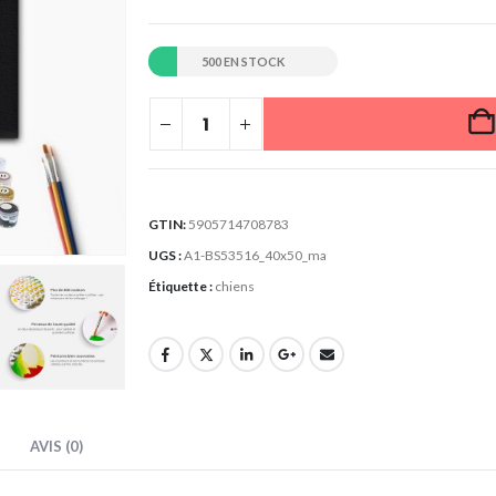
500 EN STOCK
GTIN:
5905714708783
UGS :
A1-BS53516_40x50_ma
Étiquette :
chiens
AVIS (0)