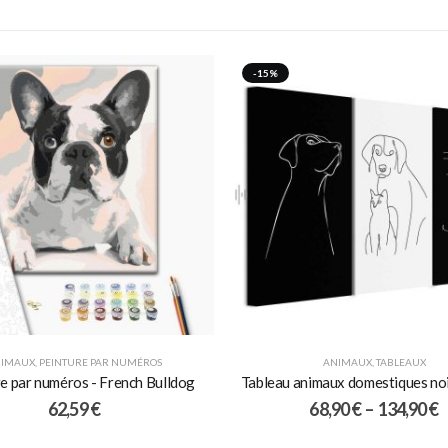
-15%
IMAUX
,
PEINTURE PAR NUMÉROS
ANIMAUX
,
TABLEAUX
e par numéros - French Bulldog
Tableau animaux domestiques noi
62,59
€
68,90
€
–
134,90
€