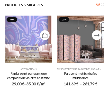
PRODUITS SIMILAIRES
-40%
-25%
ABSTRACTIONS
FONDS ET DESSINS
,
PARAVENTS
,
PARAVENTS 5 VOLETS
Papier peint panoramique
Paravent motifs girafes
composition violette abstraite
multicolore
29,00
€
–
35,00
€
/ m²
141,69
€
–
261,79
€