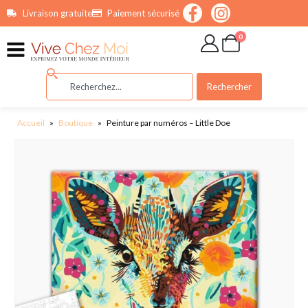
contenu
Livraison gratuite
Paiement sécurisé
principal
0
Rechercher
Accueil
»
Boutique
»
Peinture par numéros – Little Doe