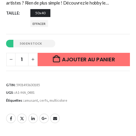
artistes ? Rien de plus simple ! Découvrez le hobby le…
TAILLE
50x40
EFFACER
500 EN STOCK
AJOUTER AU PANIER
GTIN:
5901493630185
UGS :
A1-MA_0481
Étiquettes :
amusant
,
cerfs
,
multicolore