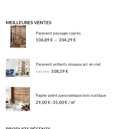
MEILLEURES VENTES
Paravent paysage cyprès
106,89
€
–
204,29
€
Paravent enfants oiseaux arc en ciel
108,59
€
142,90
€
Papier peint panoramique bois rustique
29,00
€
–
35,00
€
/ m²
PRODUITS RÉCENTS