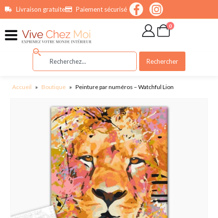
contenu
Livraison gratuite
Paiement sécurisé
principal
0
Rechercher
Accueil
»
Boutique
»
Peinture par numéros – Watchful Lion