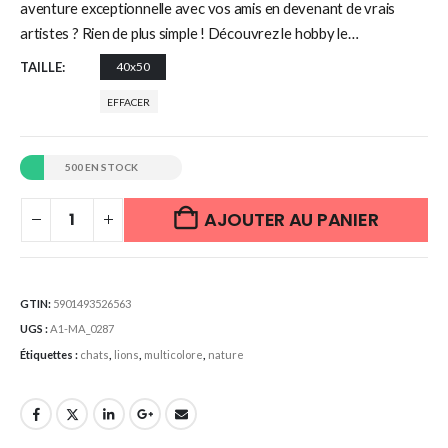
aventure exceptionnelle avec vos amis en devenant de vrais
artistes ? Rien de plus simple ! Découvrez le hobby le…
TAILLE
40x50
EFFACER
500 EN STOCK
AJOUTER AU PANIER
GTIN:
5901493526563
UGS :
A1-MA_0287
Étiquettes :
chats
,
lions
,
multicolore
,
nature