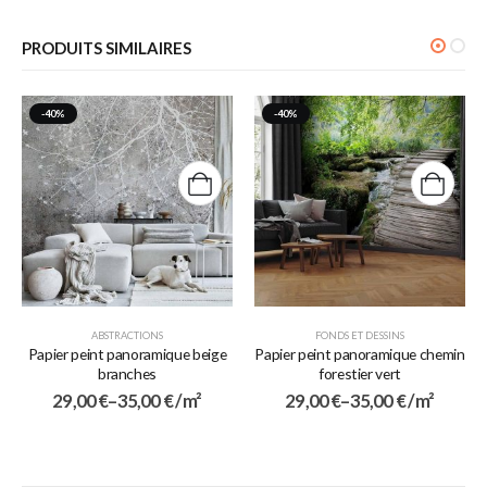
PRODUITS SIMILAIRES
-40%
-40%
ABSTRACTIONS
FONDS ET DESSINS
Papier peint panoramique beige
Papier peint panoramique chemin
branches
forestier vert
29,00
€
–
35,00
€
/ m²
29,00
€
–
35,00
€
/ m²