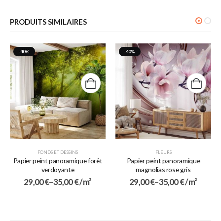
PRODUITS SIMILAIRES
-40%
-40%
FONDS ET DESSINS
FLEURS
Papier peint panoramique forêt
Papier peint panoramique
verdoyante
magnolias rose gris
29,00
€
–
35,00
€
/ m²
29,00
€
–
35,00
€
/ m²