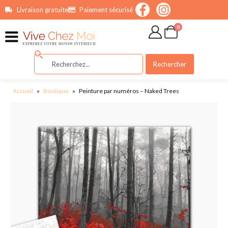
contenu
Livraison gratuite
Paiement sécurisé
principal
0
Rechercher
Accueil
»
Boutique
»
Peinture par numéros – Naked Trees