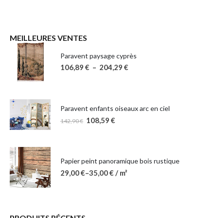
MEILLEURES VENTES
Paravent paysage cyprès
106,89
€
–
204,29
€
Paravent enfants oiseaux arc en ciel
108,59
€
142,90
€
Papier peint panoramique bois rustique
29,00
€
–
35,00
€
/ m²
PRODUITS RÉCENTS