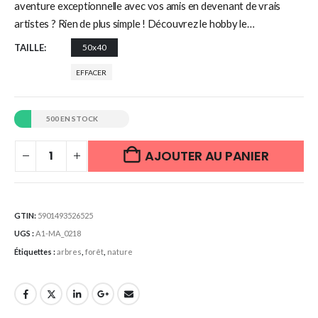
aventure exceptionnelle avec vos amis en devenant de vrais
artistes ? Rien de plus simple ! Découvrez le hobby le…
TAILLE
50x40
EFFACER
500 EN STOCK
AJOUTER AU PANIER
GTIN:
5901493526525
UGS :
A1-MA_0218
Étiquettes :
arbres
,
forêt
,
nature