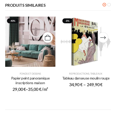
PRODUITS SIMILAIRES
-40%
-8%
FONDS ET DESSINS
REPRODUCTIONS
,
TABLEAUX
Papier peint panoramique
Tableau danseuse moulin rouge
inscriptions maison
34,90
€
–
249,90
€
29,00
€
–
35,00
€
/ m²