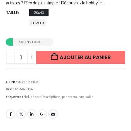
artistes ? Rien de plus simple ! Découvrez le hobby le…
TAILLE
50x40
EFFACER
500 EN STOCK
AJOUTER AU PANIER
GTIN:
5903301902835
UGS :
A1-MA_0087
Étiquettes :
ciel
,
désert
,
inscriptions
,
panorama
,
rue
,
sable