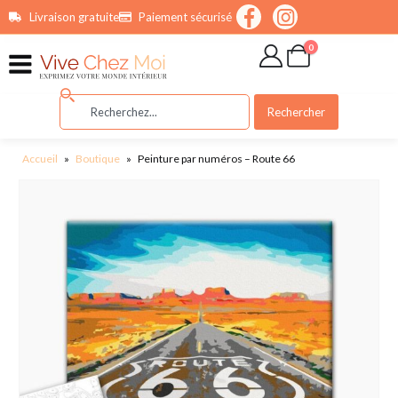
contenu
Livraison gratuite
Paiement sécurisé
principal
0
Rechercher
Accueil
»
Boutique
»
Peinture par numéros – Route 66