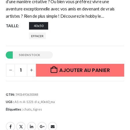
d’une manière créative ? Ou bien vous préférez vivre une
aventure exceptionnelle avec vos amis en devenant de vrais
artistes ? Rien de plus simple ! Découvrez le hobby le…
TAILLE
40x50
EFFACER
500 EN STOCK
AJOUTER AU PANIER
GTIN:
5901493630048
UGS :
A1-n-A-1221-d-a_40x60_ma
Étiquettes :
chats
,
tigres