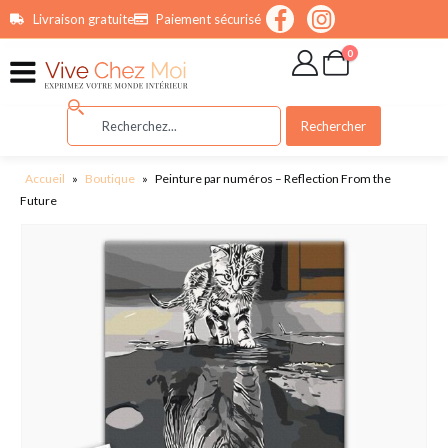
contenu
Livraison gratuite
Paiement sécurisé
principal
0
Rechercher
Accueil
»
Boutique
»
Peinture par numéros – Reflection From the
Future