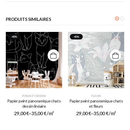
PRODUITS SIMILAIRES
-40%
-40%
FONDS ET DESSINS
FLEURS
Papier peint panoramique chats
Papier peint panoramique chats
dessin linéaire
et fleurs
29,00
€
–
35,00
€
/ m²
29,00
€
–
35,00
€
/ m²