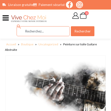
contenu
Livraison gratuite
Paiement sécurisé
principal
0
Rechercher
Accueil
»
Boutique
»
Uncategorized
»
Peinture sur toile Guitare
Abstraite