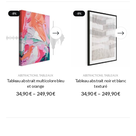
-8%
-8%
ABSTRACTIONS
,
TABLEAUX
ABSTRACTIONS
,
TABLEAUX
Tableau abstrait multicolore bleu
Tableau abstrait noir et blanc
et orange
texturé
34,90
€
–
249,90
€
34,90
€
–
249,90
€