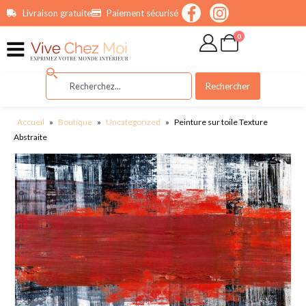
contenu
Livraison gratuite
Paiement sécurisé
principal
0
Rechercher
Accueil
»
Boutique
»
Uncategorized
»
Peinture sur toile Texture
Abstraite