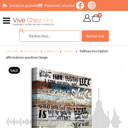
contenu
Livraison gratuite
Paiement sécurisé
principal
0
Rechercher
Accueil
»
Boutique
»
Tableaux
»
Textes
»
Tableau inscription
affirmations positives beige
SALE