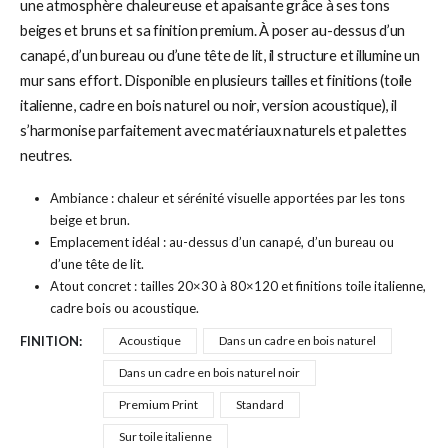
une atmosphère chaleureuse et apaisante grâce à ses tons
beiges et bruns et sa finition premium. À poser au-dessus d’un
canapé, d’un bureau ou d’une tête de lit, il structure et illumine un
mur sans effort. Disponible en plusieurs tailles et finitions (toile
italienne, cadre en bois naturel ou noir, version acoustique), il
s’harmonise parfaitement avec matériaux naturels et palettes
neutres.
Ambiance : chaleur et sérénité visuelle apportées par les tons
beige et brun.
Emplacement idéal : au-dessus d’un canapé, d’un bureau ou
d’une tête de lit.
Atout concret : tailles 20×30 à 80×120 et finitions toile italienne,
cadre bois ou acoustique.
FINITION
Acoustique
Dans un cadre en bois naturel
Dans un cadre en bois naturel noir
Premium Print
Standard
Sur toile italienne