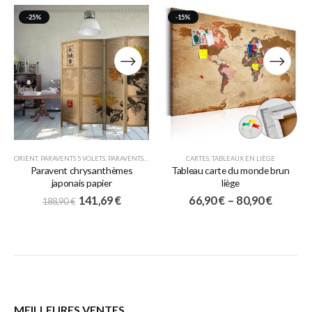
-25%
-15%
ORIENT
,
PARAVENTS 5 VOLETS
,
PARAVENTS JAPONAIS
CARTES
,
TABLEAUX EN LIÈGE
Paravent chrysanthèmes
Tableau carte du monde brun
japonais papier
liège
141,69
€
66,90
€
–
80,90
€
188,90
€
MEILLEURES VENTES