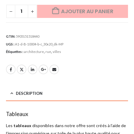
AJOUTER AU PANIER
GTIN:
5905151518440
UGS :
A1-d-B-10004-b-c_30x20_dk-MP
Étiquettes :
architecture
,
rue
,
villes
DESCRIPTION
Tableaux
Les
tableaux
disponibles dans notre offre sont créés à l’aide de
l’impression numérique sur toile de la plus haute qualité pour