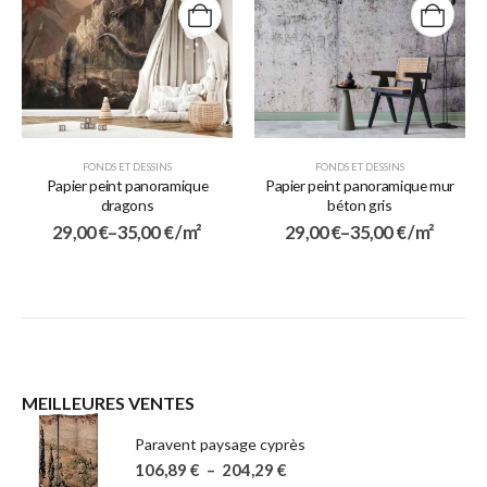
FONDS ET DESSINS
FONDS ET DESSINS
Papier peint panoramique
Papier peint panoramique mur
dragons
béton gris
29,00
€
–
35,00
€
/ m²
29,00
€
–
35,00
€
/ m²
MEILLEURES VENTES
Paravent paysage cyprès
106,89
€
–
204,29
€