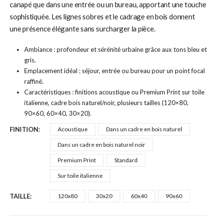
canapé que dans une entrée ou un bureau, apportant une touche
sophistiquée. Les lignes sobres et le cadrage en bois donnent
une présence élégante sans surcharger la pièce.
Ambiance : profondeur et sérénité urbaine grâce aux tons bleu et
gris.
Emplacement idéal : séjour, entrée ou bureau pour un point focal
raffiné.
Caractéristiques : finitions acoustique ou Premium Print sur toile
italienne, cadre bois naturel/noir, plusieurs tailles (120×80,
90×60, 60×40, 30×20).
FINITION
Acoustique
Dans un cadre en bois naturel
Dans un cadre en bois naturel noir
Premium Print
Standard
Sur toile italienne
TAILLE
120x80
30x20
60x40
90x60