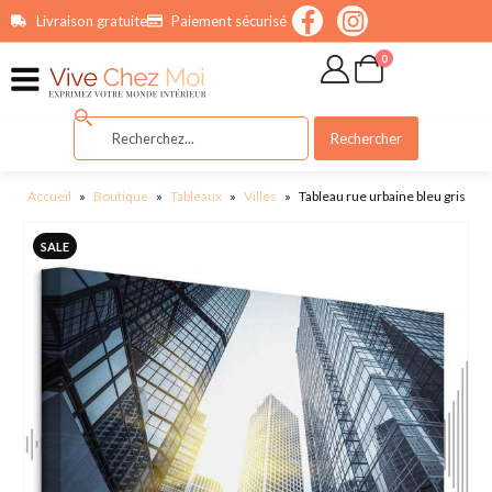
contenu
Livraison gratuite
Paiement sécurisé
principal
0
Rechercher
Accueil
»
Boutique
»
Tableaux
»
Villes
»
Tableau rue urbaine bleu gris
SALE