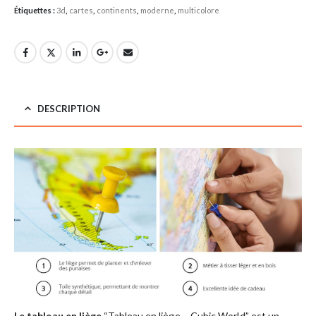
Étiquettes :
3d
,
cartes
,
continents
,
moderne
,
multicolore
DESCRIPTION
Le tableau en liège
“Tableau en liège – Cubic World” est un