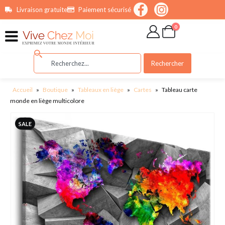
contenu
Livraison gratuite
Paiement sécurisé
principal
0
Rechercher
Accueil
»
Boutique
»
Tableaux en liège
»
Cartes
»
Tableau carte
monde en liège multicolore
SALE