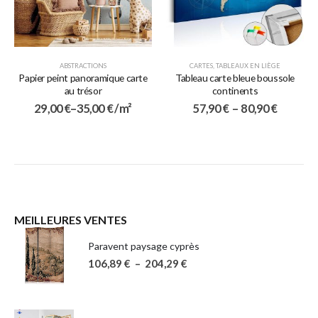
ABSTRACTIONS
CARTES
,
TABLEAUX EN LIÈGE
Papier peint panoramique carte
Tableau carte bleue boussole
au trésor
continents
29,00
€
–
35,00
€
/ m²
57,90
€
–
80,90
€
MEILLEURES VENTES
Paravent paysage cyprès
106,89
€
–
204,29
€