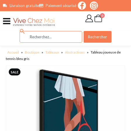
contenu
Livraison gratuite
Paiement sécurisé
principal
0
Rechercher
Accueil
»
Boutique
»
Tableaux
»
Abstractions
»
Tableau joueuse de
tennis bleu gris
SALE