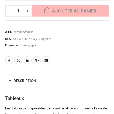
AJOUTER AU PANIER
GTIN:
5903296009922
UGS :
A1-i-A-10037-b-a_20x30_dk-MP
Étiquettes :
france
,
sport
DESCRIPTION
Tableaux
Les
tableaux
disponibles dans notre offre sont créés à l’aide de