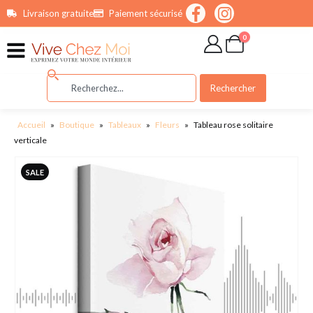
contenu
Livraison gratuite
Paiement sécurisé
principal
0
Rechercher
Accueil
»
Boutique
»
Tableaux
»
Fleurs
»
Tableau rose solitaire
verticale
SALE