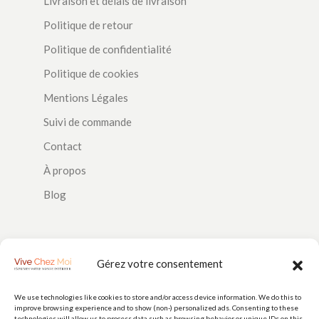
Livraison et délais de livraison
Politique de retour
Politique de confidentialité
Politique de cookies
Mentions Légales
Suivi de commande
Contact
À propos
Blog
SUIVEZ-NOUS
Gérez votre consentement
We use technologies like cookies to store and/or access device information. We do this to
improve browsing experience and to show (non-) personalized ads. Consenting to these
technologies will allow us to process data such as browsing behavior or unique IDs on this