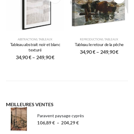
ABSTRACTIONS
,
TABLEAUX
REPRODUCTIONS
,
TABLEAUX
Tableau abstrait noir et blanc
Tableau le retour de la pêche
texturé
34,90
€
–
249,90
€
34,90
€
–
249,90
€
MEILLEURES VENTES
Paravent paysage cyprès
106,89
€
–
204,29
€