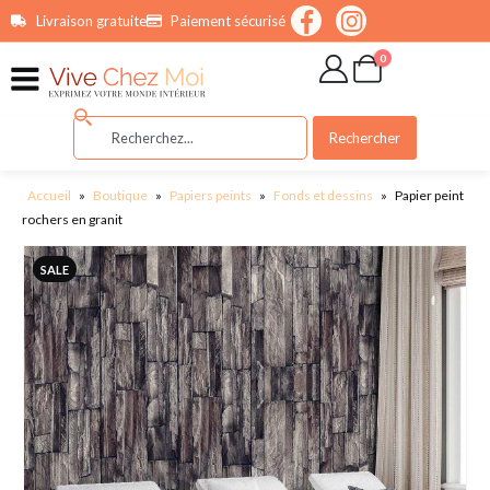
contenu
Livraison gratuite
Paiement sécurisé
principal
0
Rechercher
Accueil
»
Boutique
»
Papiers peints
»
Fonds et dessins
»
Papier peint
rochers en granit
SALE