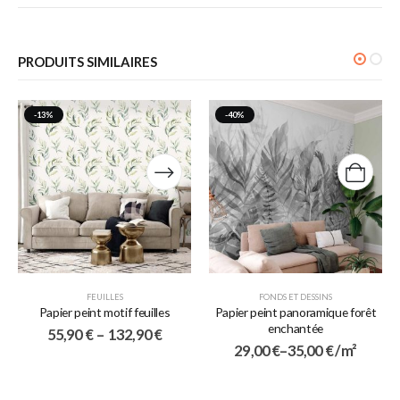
PRODUITS SIMILAIRES
-13%
-40%
FEUILLES
FONDS ET DESSINS
Papier peint motif feuilles
Papier peint panoramique forêt
enchantée
55,90
€
–
132,90
€
29,00
€
–
35,00
€
/ m²