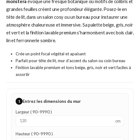
monstera
évoque une fresque botanique où motifs de colibris et
grandes feuilles créent une profondeur élégante. Posez-le en
tête de lit, dans un salon cosy ou un bureau pour instaurer une
atmosphère chaleureuse et immersive. Sa palette beige, gris, noir
et vert et la finition lavable premium s’harmonisent avec bois clair,
lin et ferronnerie sombre.
Crée un point focal végétal et apaisant
Parfait pour tête de lit, mur d’accent du salon ou coin bureau
Finition lavable premium et tons beige, gris, noir et vert faciles à
assortir
1
Entrez les dimensions du mur
Largeur ( 90–9990 )
cm
Hauteur ( 90–9990 )