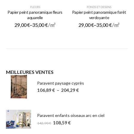
FLEURS
FONDS ET DESSINS
Papier peint panoramique fleurs
Papier peint panoramique forêt
aquarelle
verdoyante
29,00
€
–
35,00
€
/ m²
29,00
€
–
35,00
€
/ m²
MEILLEURES VENTES
Paravent paysage cyprès
106,89
€
–
204,29
€
Paravent enfants oiseaux arc en ciel
108,59
€
142,90
€