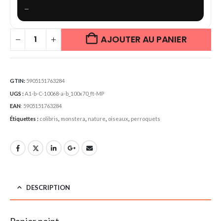
—
AJOUTER AU PANIER
GTIN:
5905151763284
UGS :
A1-b-C-10068-a-b_100x70_ft-MP
EAN
:
5905151763284
Étiquettes :
colibris
,
monstera
,
nature
,
oiseaux
,
perroquets
DESCRIPTION