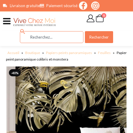
contenu
Livraison gratuite
Paiement sécurisé
principal
0
Rechercher
Accueil
»
Boutique
»
Papiers peints panoramiques
»
Feuilles
»
Papier
peint panoramique colibris et monstera
-40%