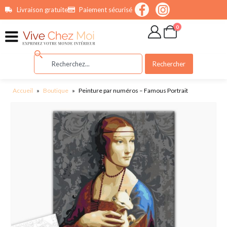
contenu
Livraison gratuite
Paiement sécurisé
principal
0
Rechercher
Accueil
»
Boutique
»
Peinture par numéros – Famous Portrait