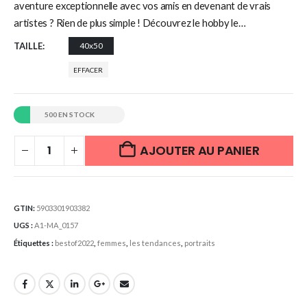
aventure exceptionnelle avec vos amis en devenant de vrais
artistes ? Rien de plus simple ! Découvrez le hobby le…
TAILLE
40x50
EFFACER
500 EN STOCK
AJOUTER AU PANIER
GTIN:
5903301903382
UGS :
A1-MA_0157
Étiquettes :
bestof2022
,
femmes
,
les tendances
,
portraits