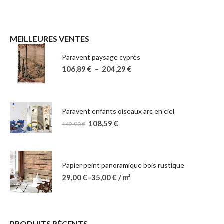
MEILLEURES VENTES
Paravent paysage cyprès
106,89
€
–
204,29
€
Paravent enfants oiseaux arc en ciel
108,59
€
142,90
€
Papier peint panoramique bois rustique
29,00
€
–
35,00
€
/ m²
PRODUITS RÉCENTS