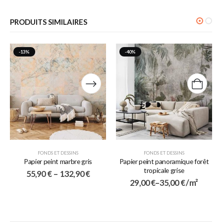
PRODUITS SIMILAIRES
-13%
-40%
FONDS ET DESSINS
FONDS ET DESSINS
Papier peint marbre gris
Papier peint panoramique forêt
tropicale grise
55,90
€
–
132,90
€
29,00
€
–
35,00
€
/ m²