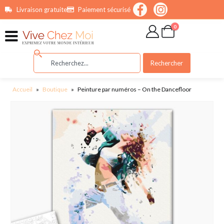
contenu
Livraison gratuite
Paiement sécurisé
principal
0
Rechercher
Accueil
»
Boutique
»
Peinture par numéros – On the Dancefloor