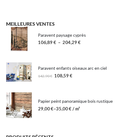
MEILLEURES VENTES
Paravent paysage cyprès
106,89
€
–
204,29
€
Paravent enfants oiseaux arc en ciel
108,59
€
142,90
€
Papier peint panoramique bois rustique
29,00
€
–
35,00
€
/ m²
PRODUITS RÉCENTS