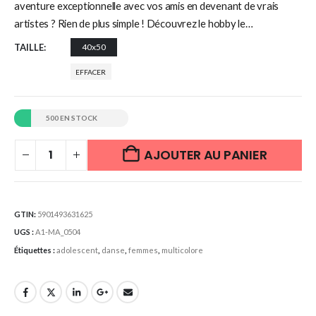
aventure exceptionnelle avec vos amis en devenant de vrais
artistes ? Rien de plus simple ! Découvrez le hobby le…
TAILLE
40x50
EFFACER
500 EN STOCK
AJOUTER AU PANIER
GTIN:
5901493631625
UGS :
A1-MA_0504
Étiquettes :
adolescent
,
danse
,
femmes
,
multicolore