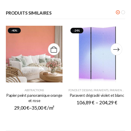
PRODUITS SIMILAIRES
-40%
-24%
ABSTRACTIONS
FONDS ET DESSINS
,
PARAVENTS
,
PARAVENTS 3 VOLETS
Papier peint panoramique orange
Paravent dégradé violet et blanc
et rose
106,89
€
–
204,29
€
29,00
€
–
35,00
€
/ m²