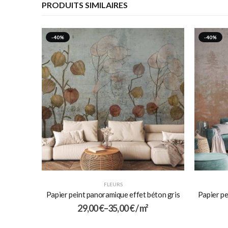
PRODUITS SIMILAIRES
-40%
-40%
FLEURS
Papier peint panoramique effet béton gris
Papier pe
29,00
€
–
35,00
€
/ m²