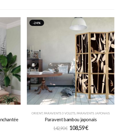
-24%
ORIENT
,
PARAVENTS 3 VOLETS
,
PARAVENTS JAPONAIS
enchantée
Paravent bambou japonais
108,59
€
142,90
€