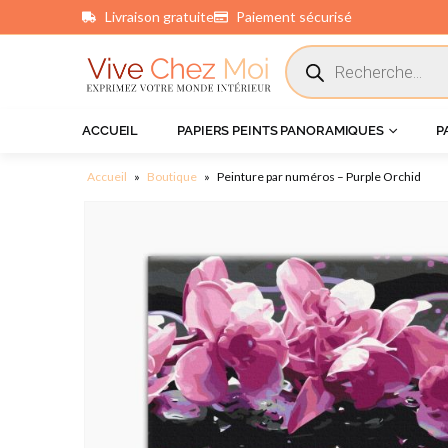
Livraison gratuite
Paiement sécurisé
principal
ACCUEIL
PAPIERS PEINTS PANORAMIQUES
P
Accueil
»
Boutique
»
Peinture par numéros – Purple Orchid