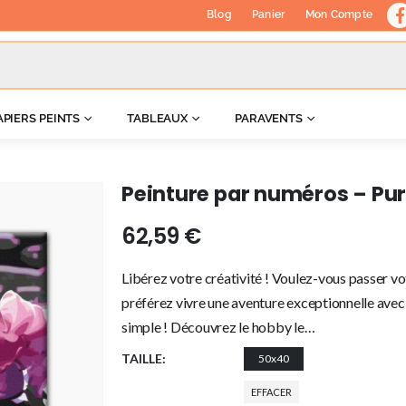
Blog
Panier
Mon Compte
APIERS PEINTS
TABLEAUX
PARAVENTS
Peinture par numéros – Pur
62,59
€
Libérez votre créativité ! Voulez-vous passer vo
préférez vivre une aventure exceptionnelle avec 
simple ! Découvrez le hobby le…
TAILLE
50x40
EFFACER