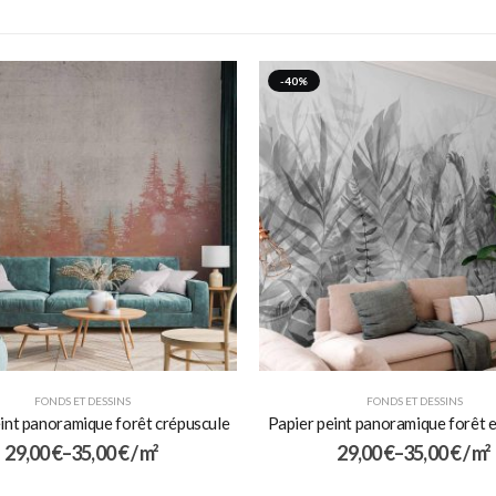
-40%
FONDS ET DESSINS
FONDS ET DESSINS
int panoramique forêt crépuscule
Papier peint panoramique forêt 
29,00
€
–
35,00
€
/ m²
29,00
€
–
35,00
€
/ m²