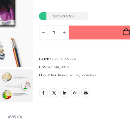
500 EN STOCK
GTIN:
5903301902224
UGS :
A1-MA_0016
Étiquettes :
fleurs
,
nature
,
orchidées
AVIS (0)