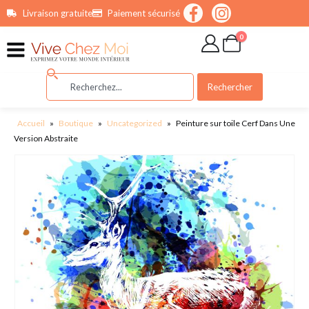
contenu
Livraison gratuite
Paiement sécurisé
principal
0
Rechercher
Accueil
»
Boutique
»
Uncategorized
»
Peinture sur toile Cerf Dans Une
Version Abstraite