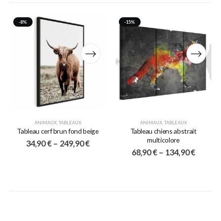
-8%
-15%
ANIMAUX
,
TABLEAUX
ANIMAUX
,
TABLEAUX
Tableau cerf brun fond beige
Tableau chiens abstrait
multicolore
34,90
€
–
249,90
€
68,90
€
–
134,90
€