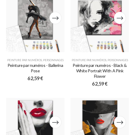
PEINTURE PAR NUMÉROS
,
PERSONNAGES
PEINTURE PAR NUMÉROS
,
PERSONNAGES
Peinture par numéros - Ballerina
Peinture par numéros - Black &
Pose
White Portrait With A Pink
Flower
62,59
€
62,59
€