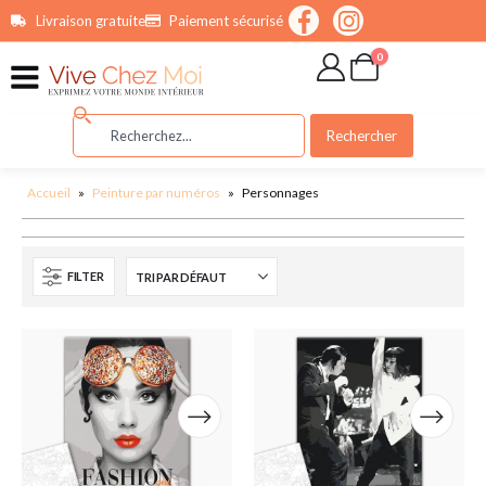
contenu
Livraison gratuite
Paiement sécurisé
principal
0
Rechercher
Accueil
»
Peinture par numéros
»
Personnages
FILTER